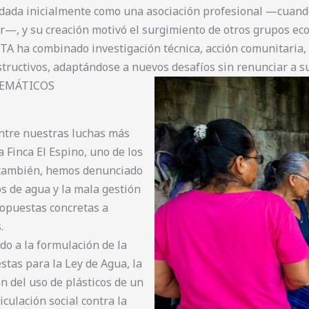
ndada inicialmente como una asociación profesional —cuando
r—, y su creación motivó el surgimiento de otros grupos eco
A ha combinado investigación técnica, acción comunitaria, f
tructivos, adaptándose a nuevos desafíos sin renunciar a su
LEMÁTICOS
Entre nuestras luchas más
 Finca El Espino, uno de los
 también, hemos denunciado
s de agua y la mala gestión
ropuestas concretas a
.
ido a la formulación de la
stas para la Ley de Agua, la
ón del uso de plásticos de un
iculación social contra la