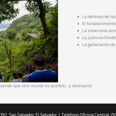
La defensa de los
El fortalecimient
La soberanía alim
La justicia climát
La generación de 
eyendo que otro mundo es posible… y necesario!
392, San Salvador, El Salvador | Teléfono Oficina Central: (